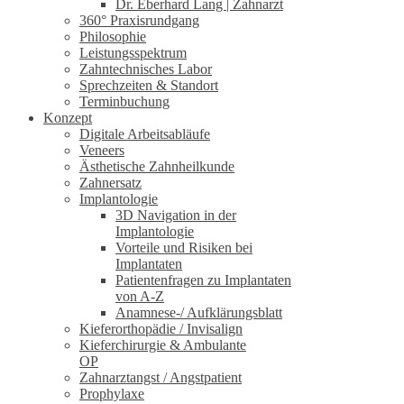
Dr. Eberhard Lang | Zahnarzt
360° Praxisrundgang
Philosophie
Leistungsspektrum
Zahntechnisches Labor
Sprechzeiten & Standort
Terminbuchung
Konzept
Digitale Arbeitsabläufe
Veneers
Ästhetische Zahnheilkunde
Zahnersatz
Implantologie
3D Navigation in der
Implantologie
Vorteile und Risiken bei
Implantaten
Patientenfragen zu Implantaten
von A-Z
Anamnese-/ Aufklärungsblatt
Kieferorthopädie / Invisalign
Kieferchirurgie & Ambulante
OP
Zahnarztangst / Angstpatient
Prophylaxe