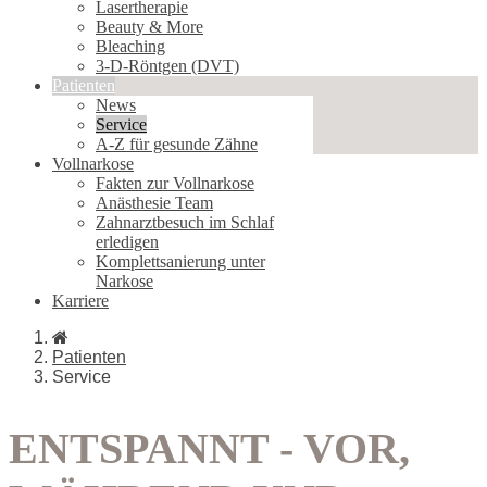
Lasertherapie
Beauty & More
Bleaching
3-D-Röntgen (DVT)
Patienten
News
Service
A-Z für gesunde Zähne
Vollnarkose
Fakten zur Vollnarkose
Anästhesie Team
Zahnarztbesuch im Schlaf
erledigen
Komplettsanierung unter
Narkose
Karriere
Patienten
Service
ENTSPANNT - VOR,