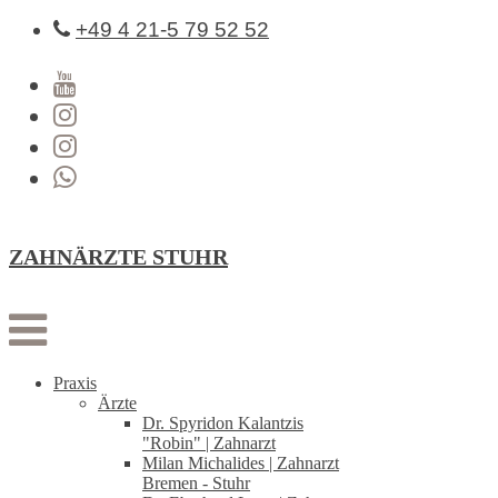
+49 4 21-5 79 52 52
ZAHNÄRZTE STUHR
Praxis
Ärzte
Dr. Spyridon Kalantzis
"Robin" | Zahnarzt
Milan Michalides | Zahnarzt
Bremen - Stuhr