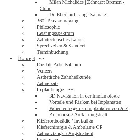
Milan Michalides | Zahnarzt Bremen -
Stuhr
Dr. Eberhard Lang | Zahnarzt
360° Praxisrundgang
Philosophie
Leistungsspektrum
Zahntechnisches Labor
Sprechzeiten & Standort
Terminbuchung
Konzept
Digitale Arbeitsabläufe
Veneers
Ästhetische Zahnheilkunde
Zahnersatz
Implantologie
3D Navigation in der Implantologie
Vorteile und Risiken bei Implantaten
Patientenfragen zu Implantaten von A-Z
Anamnese-/ Aufklärungsblatt
Kieferorthopädie / Invisalign
Kieferchirurgie & Ambulante OP
Zahnarztangst / Angstpatient
Prophylaxe