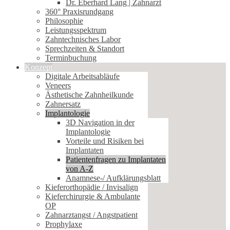
Dr. Eberhard Lang | Zahnarzt
360° Praxisrundgang
Philosophie
Leistungsspektrum
Zahntechnisches Labor
Sprechzeiten & Standort
Terminbuchung
Konzept
Digitale Arbeitsabläufe
Veneers
Ästhetische Zahnheilkunde
Zahnersatz
Implantologie
3D Navigation in der
Implantologie
Vorteile und Risiken bei
Implantaten
Patientenfragen zu Implantaten
von A-Z
Anamnese-/ Aufklärungsblatt
Kieferorthopädie / Invisalign
Kieferchirurgie & Ambulante
OP
Zahnarztangst / Angstpatient
Prophylaxe