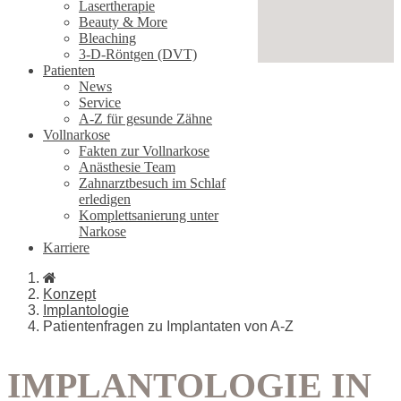
Lasertherapie
Beauty & More
Bleaching
3-D-Röntgen (DVT)
Patienten
News
Service
A-Z für gesunde Zähne
Vollnarkose
Fakten zur Vollnarkose
Anästhesie Team
Zahnarztbesuch im Schlaf
erledigen
Komplettsanierung unter
Narkose
Karriere
Konzept
Implantologie
Patientenfragen zu Implantaten von A-Z
IMPLANTOLOGIE IN