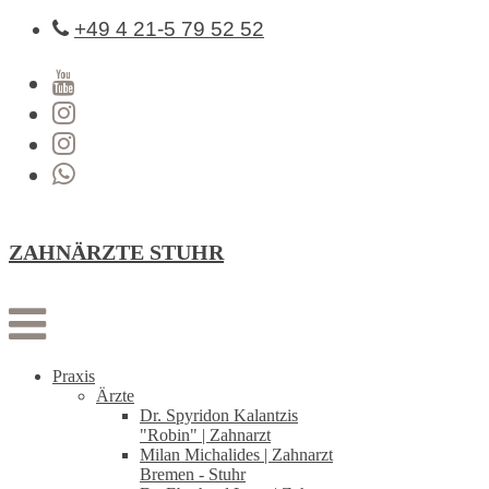
+49 4 21-5 79 52 52
ZAHNÄRZTE STUHR
Praxis
Ärzte
Dr. Spyridon Kalantzis
"Robin" | Zahnarzt
Milan Michalides | Zahnarzt
Bremen - Stuhr