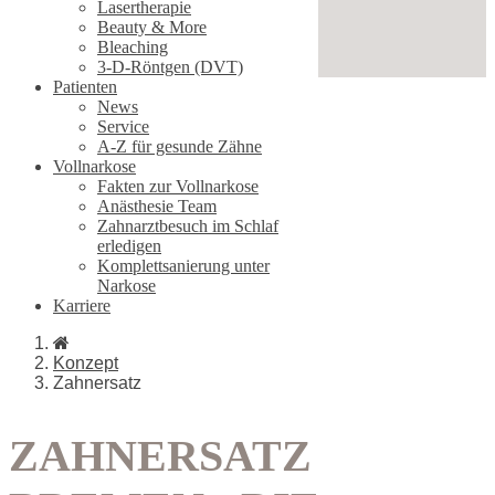
Lasertherapie
Beauty & More
Bleaching
3-D-Röntgen (DVT)
Patienten
News
Service
A-Z für gesunde Zähne
Vollnarkose
Fakten zur Vollnarkose
Anästhesie Team
Zahnarztbesuch im Schlaf
erledigen
Komplettsanierung unter
Narkose
Karriere
Konzept
Zahnersatz
ZAHNERSATZ