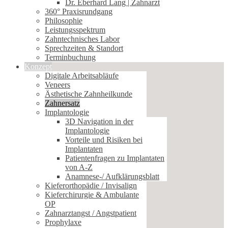
Dr. Eberhard Lang | Zahnarzt
360° Praxisrundgang
Philosophie
Leistungsspektrum
Zahntechnisches Labor
Sprechzeiten & Standort
Terminbuchung
Konzept
Digitale Arbeitsabläufe
Veneers
Ästhetische Zahnheilkunde
Zahnersatz
Implantologie
3D Navigation in der
Implantologie
Vorteile und Risiken bei
Implantaten
Patientenfragen zu Implantaten
von A-Z
Anamnese-/ Aufklärungsblatt
Kieferorthopädie / Invisalign
Kieferchirurgie & Ambulante
OP
Zahnarztangst / Angstpatient
Prophylaxe