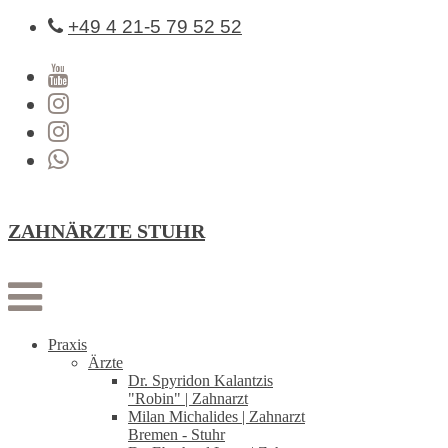
+49 4 21-5 79 52 52
ZAHNÄRZTE STUHR
Praxis
Ärzte
Dr. Spyridon Kalantzis
"Robin" | Zahnarzt
Milan Michalides | Zahnarzt
Bremen - Stuhr