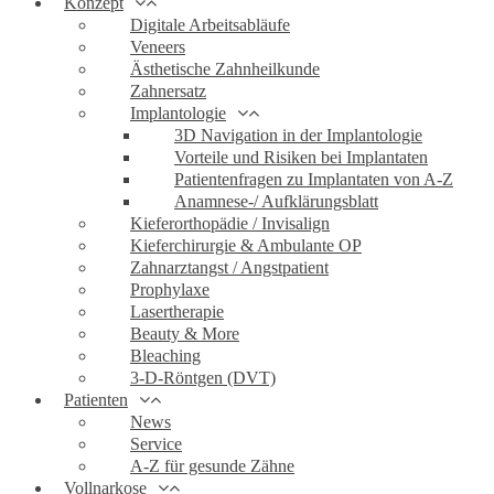
Konzept
Digitale Arbeitsabläufe
Veneers
Ästhetische Zahnheilkunde
Zahnersatz
Implantologie
3D Navigation in der Implantologie
Vorteile und Risiken bei Implantaten
Patientenfragen zu Implantaten von A-Z
Anamnese-/ Aufklärungsblatt
Kieferorthopädie / Invisalign
Kieferchirurgie & Ambulante OP
Zahnarztangst / Angstpatient
Prophylaxe
Lasertherapie
Beauty & More
Bleaching
3-D-Röntgen (DVT)
Patienten
News
Service
A-Z für gesunde Zähne
Vollnarkose