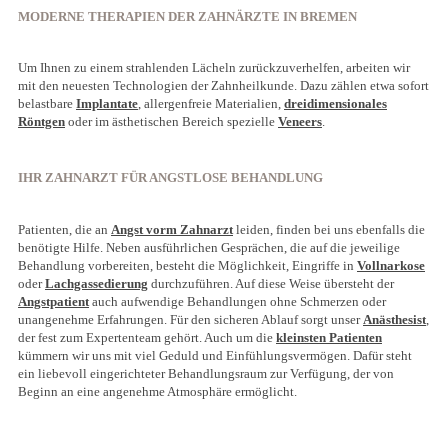
MODERNE THERAPIEN DER ZAHNÄRZTE IN BREMEN
Um Ihnen zu einem strahlenden Lächeln zurückzuverhelfen, arbeiten wir
mit den neuesten Technologien der Zahnheilkunde. Dazu zählen etwa sofort
belastbare
Implantate
, allergenfreie Materialien,
dreidimensionales
Röntgen
oder im ästhetischen Bereich spezielle
Veneers
.
IHR ZAHNARZT FÜR ANGSTLOSE BEHANDLUNG
Patienten, die an
Angst vorm Zahnarzt
leiden, finden bei uns ebenfalls die
benötigte Hilfe. Neben ausführlichen Gesprächen, die auf die jeweilige
Behandlung vorbereiten, besteht die Möglichkeit, Eingriffe in
Vollnarkose
oder
Lachgassedierung
durchzuführen. Auf diese Weise übersteht der
Angstpatient
auch aufwendige Behandlungen ohne Schmerzen oder
unangenehme Erfahrungen. Für den sicheren Ablauf sorgt unser
Anästhesist
,
der fest zum Expertenteam gehört. Auch um die
kleinsten Patienten
kümmern wir uns mit viel Geduld und Einfühlungsvermögen. Dafür steht
ein liebevoll eingerichteter Behandlungsraum zur Verfügung, der von
Beginn an eine angenehme Atmosphäre ermöglicht.