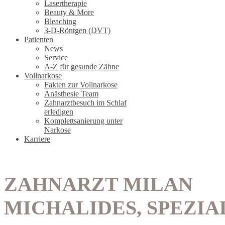
Lasertherapie
Beauty & More
Bleaching
3-D-Röntgen (DVT)
Patienten
News
Service
A-Z für gesunde Zähne
Vollnarkose
Fakten zur Vollnarkose
Anästhesie Team
Zahnarztbesuch im Schlaf
erledigen
Komplettsanierung unter
Narkose
Karriere
ZAHNARZT MILAN
MICHALIDES, SPEZIA