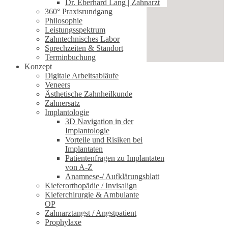
Dr. Eberhard Lang | Zahnarzt
360° Praxisrundgang
Philosophie
Leistungsspektrum
Zahntechnisches Labor
Sprechzeiten & Standort
Terminbuchung
Konzept
Digitale Arbeitsabläufe
Veneers
Ästhetische Zahnheilkunde
Zahnersatz
Implantologie
3D Navigation in der
Implantologie
Vorteile und Risiken bei
Implantaten
Patientenfragen zu Implantaten
von A-Z
Anamnese-/ Aufklärungsblatt
Kieferorthopädie / Invisalign
Kieferchirurgie & Ambulante
OP
Zahnarztangst / Angstpatient
Prophylaxe